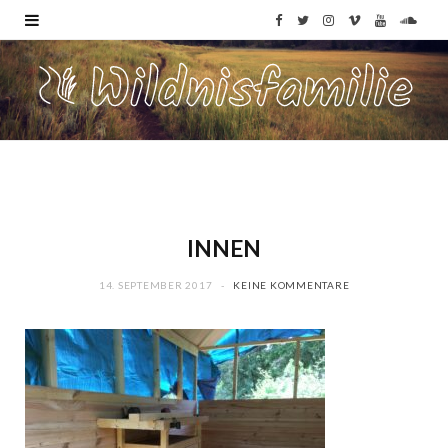
F
T
I
V
Y
S
a
w
n
i
o
o
c
i
s
m
u
u
e
t
t
e
T
n
b
t
a
o
u
d
o
e
g
b
C
INNEN
o
r
r
e
l
14. SEPTEMBER 2017
KEINE KOMMENTARE
k
a
o
m
u
d