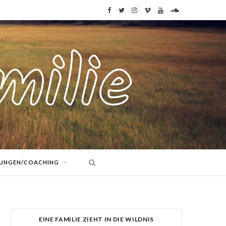
F
T
I
V
Y
S
a
w
n
i
o
o
c
i
s
m
u
u
e
t
t
e
T
n
b
t
a
o
u
d
o
e
g
b
C
o
r
r
e
l
k
a
o
TUNGEN/COACHING
m
u
d
EINE FAMILIE ZIEHT IN DIE WILDNIS