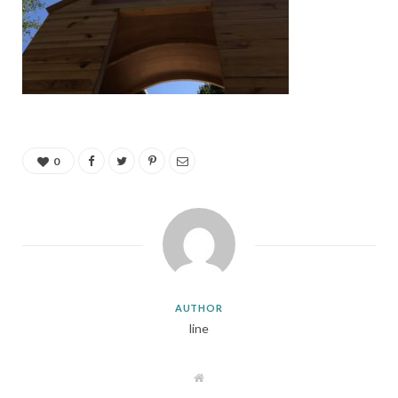
0
AUTHOR
line
W
e