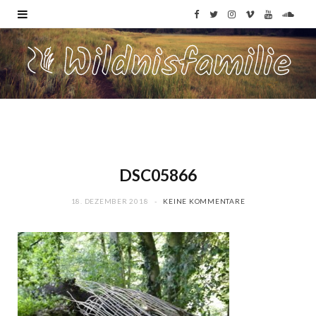
F
T
I
V
Y
S
a
w
n
i
o
o
c
i
s
m
u
u
e
t
t
e
T
n
b
t
a
o
u
d
o
e
g
b
C
DSC05866
o
r
r
e
l
18. DEZEMBER 2018
KEINE KOMMENTARE
k
a
o
m
u
d