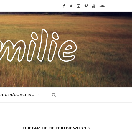
F
T
I
V
Y
S
a
w
n
i
o
o
c
i
s
m
u
u
e
t
t
e
T
n
b
t
a
o
u
d
o
e
g
b
C
o
r
r
e
l
k
a
o
TUNGEN/COACHING
m
u
d
EINE FAMILIE ZIEHT IN DIE WILDNIS