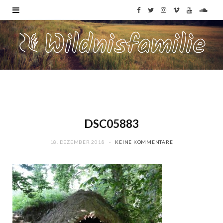
F
T
I
V
Y
S
a
w
n
i
o
o
c
i
s
m
u
u
e
t
t
e
T
n
b
t
a
o
u
d
o
e
g
b
C
DSC05883
o
r
r
e
l
18. DEZEMBER 2018
KEINE KOMMENTARE
k
a
o
m
u
d