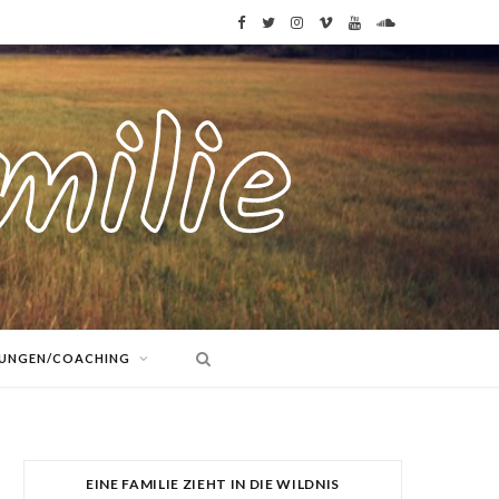
F
T
I
V
Y
S
a
w
n
i
o
o
c
i
s
m
u
u
e
t
t
e
T
n
b
t
a
o
u
d
o
e
g
b
C
o
r
r
e
l
k
a
o
TUNGEN/COACHING
m
u
d
EINE FAMILIE ZIEHT IN DIE WILDNIS