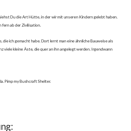
siehst Du die Art Hütte, in der wir mit unseren Kindern gelebt haben.
fern ab der Zivilisation.
se, die ich gemacht habe. Dort lernt man eine ähnliche Bauweise als
anz viele kleine Äste, die quer an ihn angelegt werden. Irgendwann
lla. Pimp my Bushcraft Shelter.
ung: