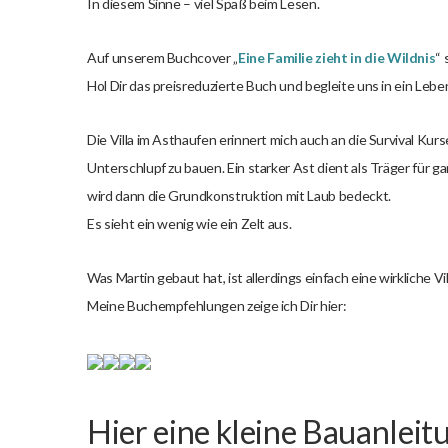
In diesem Sinne – viel Spaß beim Lesen.
Auf unserem Buchcover „
Eine Familie zieht in die Wildnis
“ 
Hol Dir das preisreduzierte Buch und begleite uns in ein Leben 
Die Villa im Asthaufen erinnert mich auch an die Survival Kur
Unterschlupf zu bauen. Ein starker Ast dient als Träger für g
wird dann die Grundkonstruktion mit Laub bedeckt.
Es sieht ein wenig wie ein Zelt aus.
Was Martin gebaut hat, ist allerdings einfach eine wirkliche Vi
Meine Buchempfehlungen zeige ich Dir hier:
Hier eine kleine Bauanleit