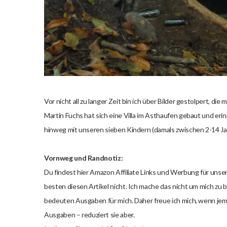
Vor nicht all zu langer Zeit bin ich über Bilder gestolpert, di
Martin Fuchs hat sich eine Villa im Asthaufen gebaut und erinn
hinweg mit unseren sieben Kindern (damals zwischen 2-14 Jahr
Vornweg und Randnotiz:
Du findest hier Amazon Affiliate Links und Werbung für unser
besten diesen Artikel nicht. Ich mache das nicht um mich zu 
bedeuten Ausgaben für mich. Daher freue ich mich, wenn je
Ausgaben – reduziert sie aber.