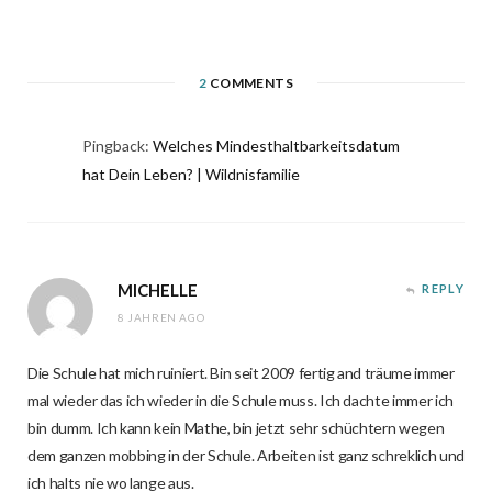
2
COMMENTS
Pingback:
Welches Mindesthaltbarkeitsdatum
hat Dein Leben? | Wildnisfamilie
MICHELLE
REPLY
8 JAHREN AGO
Die Schule hat mich ruiniert. Bin seit 2009 fertig and träume immer
mal wieder das ich wieder in die Schule muss. Ich dachte immer ich
bin dumm. Ich kann kein Mathe, bin jetzt sehr schüchtern wegen
dem ganzen mobbing in der Schule. Arbeiten ist ganz schreklich und
ich halts nie wo lange aus.