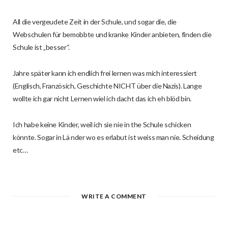
All die vergeudete Zeit in der Schule, und sogar die, die
Webschulen für bemobbte und kranke Kinder anbieten, finden die
Schule ist „besser“.
Jahre später kann ich endlich frei lernen was mich interessiert
(Englisch, Französich, Geschichte NICHT über die Nazis). Lange
wollte ich gar nicht Lernen wiel ich dacht das ich eh blöd bin.
Ich habe keine Kinder, weil ich sie nie in the Schule schicken
könnte. Sogar in Lä nder wo es erlabut ist weiss man nie. Scheidung
etc…
WRITE A COMMENT