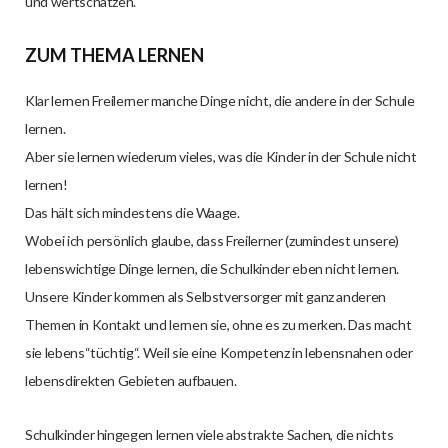
und wertschätzen.
ZUM THEMA LERNEN
Klar lernen Freilerner manche Dinge nicht, die andere in der Schule
lernen.
Aber sie lernen wiederum vieles, was die Kinder in der Schule nicht
lernen!
Das hält sich mindestens die Waage.
Wobei ich persönlich glaube, dass Freilerner (zumindest unsere)
lebenswichtige Dinge lernen, die Schulkinder eben nicht lernen.
Unsere Kinder kommen als Selbstversorger mit ganz anderen
Themen in Kontakt und lernen sie, ohne es zu merken. Das macht
sie lebens“tüchtig“. Weil sie eine Kompetenz in lebensnahen oder
lebensdirekten Gebieten aufbauen.
Schulkinder hingegen lernen viele abstrakte Sachen, die nichts