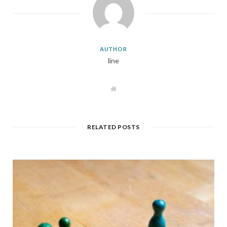
AUTHOR
line
W
e
b
s
i
t
RELATED POSTS
e